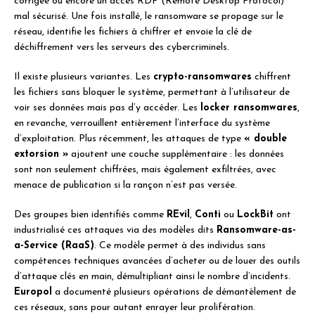
corrigée ou encore un accès RDP (Remote Desktop Protocol)
mal sécurisé. Une fois installé, le ransomware se propage sur le
réseau, identifie les fichiers à chiffrer et envoie la clé de
déchiffrement vers les serveurs des cybercriminels.
Il existe plusieurs variantes. Les
crypto-ransomwares
chiffrent
les fichiers sans bloquer le système, permettant à l’utilisateur de
voir ses données mais pas d’y accéder. Les
locker ransomwares
,
en revanche, verrouillent entièrement l’interface du système
d’exploitation. Plus récemment, les attaques de type
« double
extorsion »
ajoutent une couche supplémentaire : les données
sont non seulement chiffrées, mais également exfiltrées, avec
menace de publication si la rançon n’est pas versée.
Des groupes bien identifiés comme
REvil
,
Conti
ou
LockBit
ont
industrialisé ces attaques via des modèles dits
Ransomware-as-
a-Service (RaaS)
. Ce modèle permet à des individus sans
compétences techniques avancées d’acheter ou de louer des outils
d’attaque clés en main, démultipliant ainsi le nombre d’incidents.
Europol
a documenté plusieurs opérations de démantèlement de
ces réseaux, sans pour autant enrayer leur prolifération.