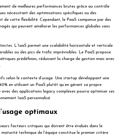
lement de meilleures performances brutes grâce au contrôle
iques nécessitant des optimisations spécifiques ou des
ent de cette flexibilité. Cependant, le PaaS compense par des
nagés qui peuvent améliorer les performances globales sans
tinctes. L’IaaS permet une scalabilité horizontale et verticale
ariables ou des pics de trafic imprévisibles. Le PaaS propose
métriques prédéfinies, réduisant la charge de gestion mais avec
.
tifs selon le contexte d’usage. Une startup développant une
 40% en utilisant un PaaS plutôt qu’en gérant sa propre
se avec des applications legacy complexes pourra optimiser ses
onnement IaaS personnalisé.
 d’usage optimaux
eurs facteurs critiques qui doivent être évalués dans le
maturité technique de l’équipe constitue le premier critère