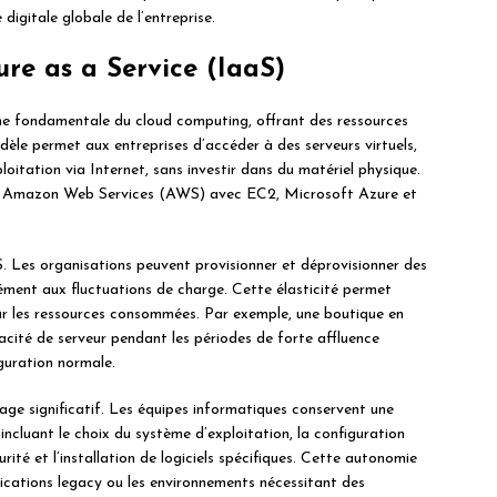
 digitale globale de l’entreprise.
ure as a Service (IaaS)
che fondamentale du cloud computing, offrant des ressources
èle permet aux entreprises d’accéder à des serveurs virtuels,
oitation via Internet, sans investir dans du matériel physique.
uent Amazon Web Services (AWS) avec EC2, Microsoft Azure et
aS. Les organisations peuvent provisionner et déprovisionner des
ément aux fluctuations de charge. Cette élasticité permet
ur les ressources consommées. Par exemple, une boutique en
ité de serveur pendant les périodes de forte affluence
guration normale.
age significatif. Les équipes informatiques conservent une
incluant le choix du système d’exploitation, la configuration
rité et l’installation de logiciels spécifiques. Cette autonomie
lications legacy ou les environnements nécessitant des