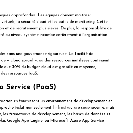
iques approfondies. Les équipes doivent maîtriser
virtuels, la sécurité cloud et les outils de monitoring. Cette
n et de recrutement plus élevés. De plus, la responsabilité de
ité au niveau système incombe entièrement à l’organisation
les sans une gouvernance rigoureuse. La facilité de
e « cloud sprawl », où des ressources inutilisées continuent
èle que 30% du budget cloud est gaspillé en moyenne,
 des ressources IaaS.
 a Service (PaaS)
traction en fournissant un environnement de développement et
proche inclut non seulement l’infrastructure sous-jacente, mais
are, les frameworks de développement, les bases de données et
roku, Google App Engine, ou Microsoft Azure App Service