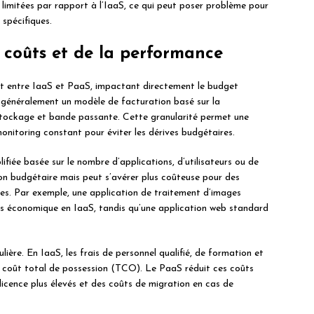
t limitées par rapport à l’IaaS, ce qui peut poser problème pour
 spécifiques.
 coûts et de la performance
nt entre IaaS et PaaS, impactant directement le budget
 généralement un modèle de facturation basé sur la
tockage et bande passante. Cette granularité permet une
monitoring constant pour éviter les dérives budgétaires.
lifiée basée sur le nombre d’applications, d’utilisateurs ou de
ion budgétaire mais peut s’avérer plus coûteuse pour des
es. Par exemple, une application de traitement d’images
s économique en IaaS, tandis qu’une application web standard
ière. En IaaS, les frais de personnel qualifié, de formation et
u coût total de possession (TCO). Le PaaS réduit ces coûts
licence plus élevés et des coûts de migration en cas de