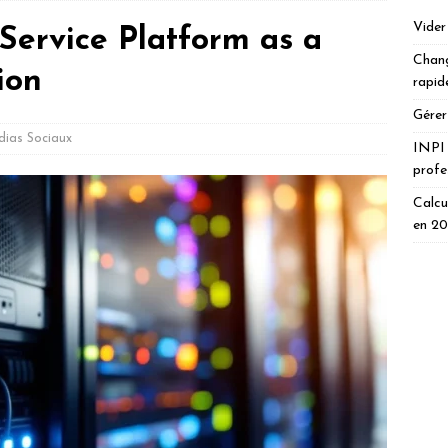
Vider
 Service Platform as a
Chang
ion
rapid
Gérer
ias Sociaux
INPI 
profe
Calcu
en 2