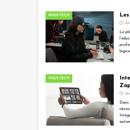
Les 
HIGH-TECH
dé
Le pl
l’éduc
profes
logici
Int
HIGH-TECH
Zap
dé
Dans 
néces
Integ
autom