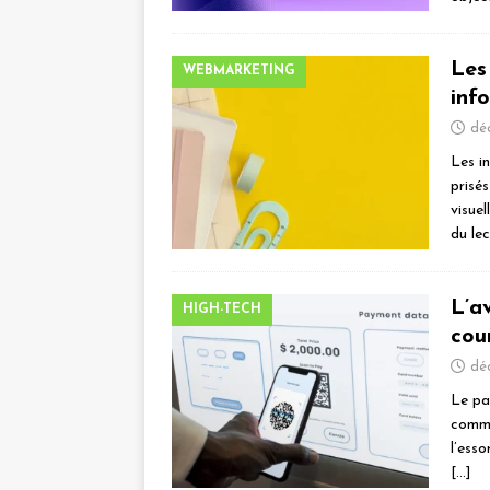
Les
WEBMARKETING
inf
dé
Les i
prisé
visue
du le
L’a
HIGH-TECH
cou
dé
Le pa
comme
l’ess
[…]