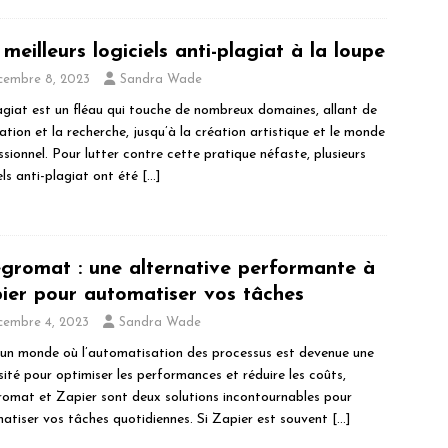
meilleurs logiciels anti-plagiat à la loupe
cembre 8, 2023
Sandra Wade
agiat est un fléau qui touche de nombreux domaines, allant de
ation et la recherche, jusqu’à la création artistique et le monde
sionnel. Pour lutter contre cette pratique néfaste, plusieurs
els anti-plagiat ont été
[…]
egromat : une alternative performante à
ier pour automatiser vos tâches
cembre 4, 2023
Sandra Wade
un monde où l’automatisation des processus est devenue une
sité pour optimiser les performances et réduire les coûts,
romat et Zapier sont deux solutions incontournables pour
atiser vos tâches quotidiennes. Si Zapier est souvent
[…]