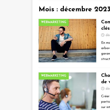
Mois :
décembre 202
Con
WEBMARKETING
clé
dé
En ma
arbor
garan
struc
Cho
WEBMARKETING
de 
dé
Créer 
partic
sur i