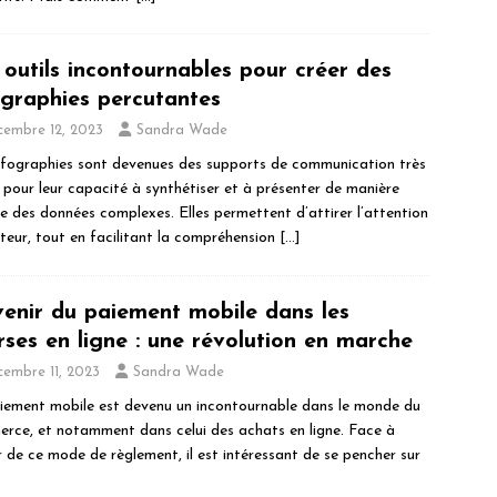
 outils incontournables pour créer des
ographies percutantes
cembre 12, 2023
Sandra Wade
nfographies sont devenues des supports de communication très
s pour leur capacité à synthétiser et à présenter de manière
lle des données complexes. Elles permettent d’attirer l’attention
cteur, tout en facilitant la compréhension
[…]
venir du paiement mobile dans les
rses en ligne : une révolution en marche
cembre 11, 2023
Sandra Wade
iement mobile est devenu un incontournable dans le monde du
rce, et notamment dans celui des achats en ligne. Face à
or de ce mode de règlement, il est intéressant de se pencher sur