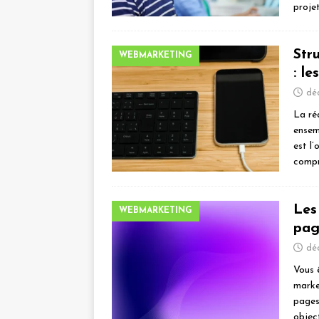
proje
Str
WEBMARKETING
: le
dé
La ré
ensem
est l’
compr
Les
WEBMARKETING
pag
dé
Vous 
marke
pages
objec