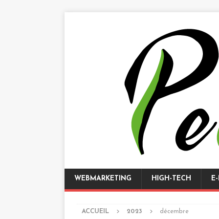
WEBMARKETING
HIGH-TECH
E
ACCUEIL
2023
décembre