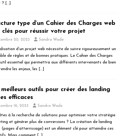
t ?
[…]
ucture type d’un Cahier des Charges web
s clés pour réussir votre projet
cembre 20, 2023
Sandra Wade
alisation d’un projet web nécessite de suivre rigoureusement un
ble de règles et de bonnes pratiques. Le Cahier des Charges
outil essentiel qui permettra aux différents intervenants de bien
endre les enjeux, les
[…]
 meilleurs outils pour créer des landing
es efficaces
cembre 16, 2023
Sandra Wade
êtes à la recherche de solutions pour optimiser votre stratégie
ting et générer plus de conversions ? La création de landing
 (pages d’atterrissage) est un élément clé pour atteindre ces
tifs. Mais comment
[…]