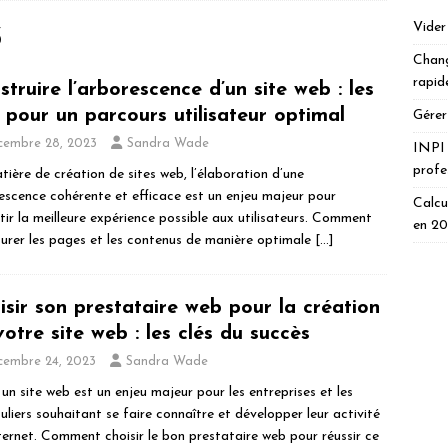
Vider
3
Chang
rapid
struire l’arborescence d’un site web : les
s pour un parcours utilisateur optimal
Gérer
cembre 28, 2023
Sandra Wade
INPI 
profe
tière de création de sites web, l’élaboration d’une
escence cohérente et efficace est un enjeu majeur pour
Calcu
tir la meilleure expérience possible aux utilisateurs. Comment
en 2
turer les pages et les contenus de manière optimale
[…]
isir son prestataire web pour la création
votre site web : les clés du succès
cembre 24, 2023
Sandra Wade
un site web est un enjeu majeur pour les entreprises et les
uliers souhaitant se faire connaître et développer leur activité
nternet. Comment choisir le bon prestataire web pour réussir ce